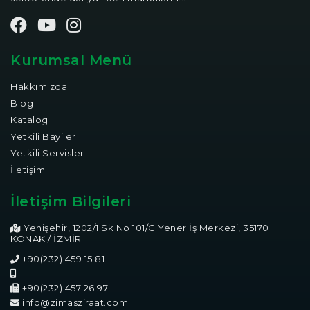
Kurumsal Menü
Hakkımızda
Blog
Katalog
Yetkili Bayiler
Yetkili Servisler
İletişim
İletişim Bilgileri
Yenişehir, 1202/1 Sk No:101/G Yener İş Merkezi, 35170
KONAK / İZMİR
+90(232) 459 15 81
+90(232) 457 26 97
info@zimasziraat.com