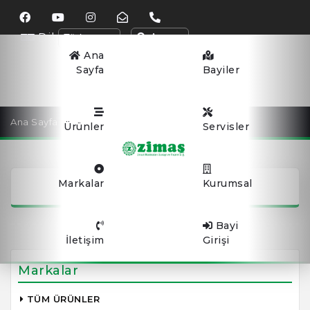
Dil
Arama
Ana
Sayfa
Bayiler
Ana Sayfa
FLYING HIGH
Ürünler
Servisler
FLYING HIGH
Markalar
Kurumsal
Bayi
İletişim
Girişi
Markalar
TÜM ÜRÜNLER