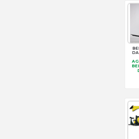
BE
DA
AG
BE