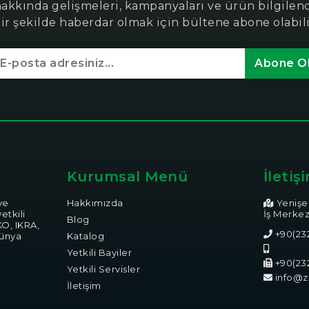
hakkında gelişmeleri, kampanyaları ve ürün bilgile
bir şekilde haberdar olmak için bültene abone olabili
Abone O
Kurumsal Menü
İletiş
ye
Hakkımızda
Yenişeh
etkili
İş Merkez
Blog
KO, IKRA,
+90(232
dünya
Katalog
Yetkili Bayiler
+90(232
Yetkili Servisler
info@z
İletişim