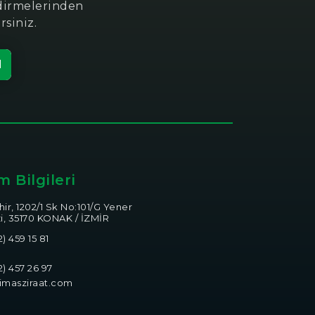
ndirmelerinden
rsiniz.
l
im Bilgileri
ir, 1202/1 Sk No:101/G Yener
i, 35170 KONAK / İZMİR
) 459 15 81
) 457 26 97
imasziraat.com