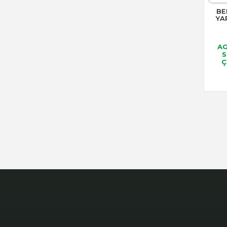
BE
YA
AG
S
Ç