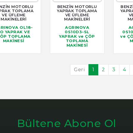
NZİN MOTORLU
BENZİN MOTORLU
BENZ
PRAK TOPLAMA
YAPRAK TOPLAMA
YAPR
VE ÜFLEME
VE ÜFLEME
V
MAKİNELERİ
MAKİNELERİ
MA
RINOVA OL18-
AGRINOVA
A
O YAPRAK VE
0S10D3-SL
0S1
ÖP TOPLAMA
YAPRAK ve ÇÖP
ve Ç
MAKİNESİ
TOPLAMA
M
MAKİNESİ
Geri
1
2
3
4
Bültene Abone Ol