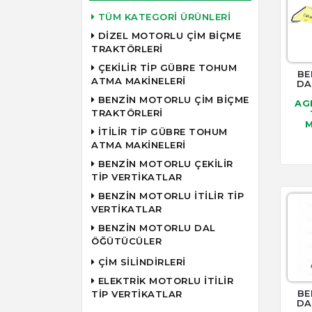
TÜM KATEGORİ ÜRÜNLERİ
DİZEL MOTORLU ÇİM BİÇME
TRAKTÖRLERİ
ÇEKİLİR TİP GÜBRE TOHUM
BE
ATMA MAKİNELERİ
DA
BENZİN MOTORLU ÇİM BİÇME
AG
TRAKTÖRLERİ
M
İTİLİR TİP GÜBRE TOHUM
ATMA MAKİNELERİ
BENZİN MOTORLU ÇEKİLİR
TİP VERTİKATLAR
BENZİN MOTORLU İTİLİR TİP
VERTİKATLAR
BENZİN MOTORLU DAL
ÖĞÜTÜCÜLER
ÇİM SİLİNDİRLERİ
ELEKTRİK MOTORLU İTİLİR
BE
TİP VERTİKATLAR
DA