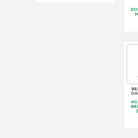
ZO
M
BE
DA
AG
BE