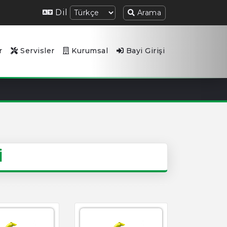
Dil
Arama
r
Servisler
Kurumsal
Bayi Girişi
İ