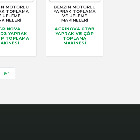
İN MOTORLU
BENZİN MOTORLU
AK TOPLAMA
YAPRAK TOPLAMA
E ÜFLEME
VE ÜFLEME
KİNELERİ
MAKİNELERİ
GRINOVA
AGRINOVA 0T8B
0D3 YAPRAK
YAPRAK VE ÇÖP
ÖP TOPLAMA
TOPLAMA
AKİNESİ
MAKİNESİ
İleri