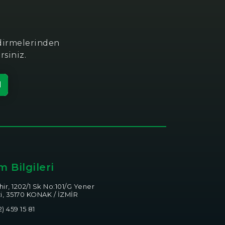
ndirmelerinden
rsiniz.
l
im Bilgileri
ir, 1202/1 Sk No:101/G Yener
i, 35170 KONAK / İZMİR
) 459 15 81