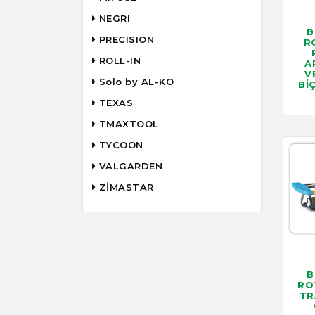
NEGRI
B
PRECISION
R
ROLL-IN
A
V
Solo by AL-KO
Bİ
TEXAS
TMAXTOOL
TYCOON
VALGARDEN
ZİMASTAR
B
RO
TR