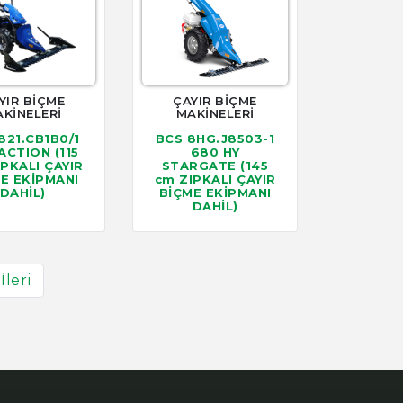
YIR BİÇME
ÇAYIR BİÇME
KİNELERİ
MAKİNELERİ
821.CB1B0/1
BCS 8HG.J8503-1
ACTION (115
680 HY
IPKALI ÇAYIR
STARGATE (145
E EKİPMANI
cm ZIPKALI ÇAYIR
DAHİL)
BİÇME EKİPMANI
DAHİL)
İleri