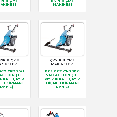
İN BİÇME
EKİN BİÇME
AKİNESİ
MAKİNESİ
YIR BİÇME
ÇAYIR BİÇME
KİNELERİ
MAKİNELERİ
8C2.CP3B0/1
BCS 8C2.CN3B0/1
ACTION (115
740 ACTION (115
IPKALI ÇAYIR
cm ZIPKALI ÇAYIR
E EKİPMANI
BİÇME EKİPMANI
DAHİL)
DAHİL)