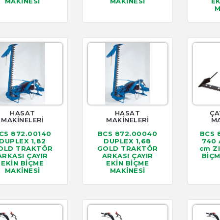
MAKİNESİ
MAKİNESİ
EK
M
HASAT
HASAT
ÇA
MAKİNELERİ
MAKİNELERİ
MA
CS 872.00140
BCS 872.00040
BCS 
DUPLEX 1,82
DUPLEX 1,68
740 
OLD TRAKTÖR
GOLD TRAKTÖR
cm Z
ARKASI ÇAYIR
ARKASI ÇAYIR
BİÇM
EKİN BİÇME
EKİN BİÇME
MAKİNESİ
MAKİNESİ