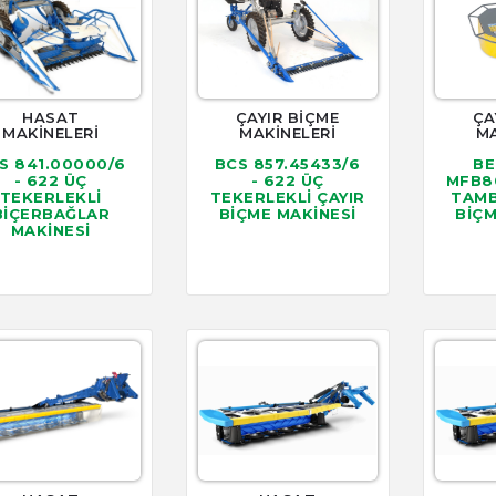
HASAT
ÇAYIR BİÇME
ÇA
MAKİNELERİ
MAKİNELERİ
MA
S 841.00000/6
BCS 857.45433/6
BE
- 622 ÜÇ
- 622 ÜÇ
MFB80
TEKERLEKLİ
TEKERLEKLİ ÇAYIR
TAMB
BİÇERBAĞLAR
BİÇME MAKİNESİ
BİÇM
MAKİNESİ