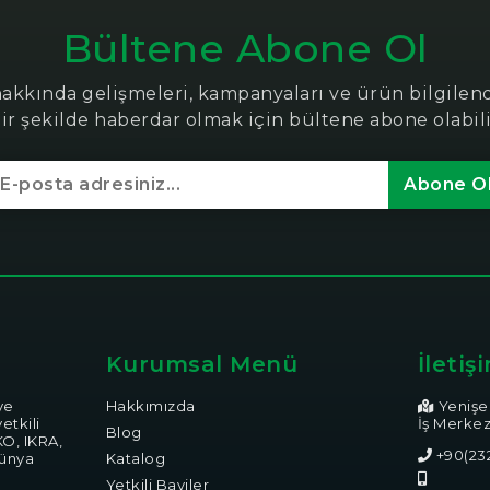
Bültene Abone Ol
hakkında gelişmeleri, kampanyaları ve ürün bilgile
bir şekilde haberdar olmak için bültene abone olabili
Abone O
Kurumsal Menü
İletiş
ye
Hakkımızda
Yenişeh
etkili
İş Merkez
Blog
KO, IKRA,
+90(232
dünya
Katalog
Yetkili Bayiler