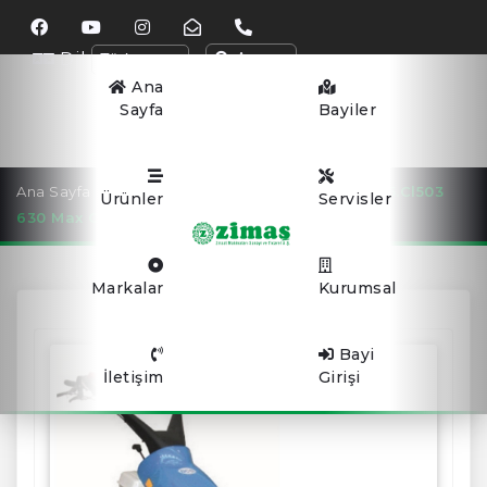
Dil
Arama
Ana
Sayfa
Bayiler
Ana Sayfa
ÇAYIR BİÇME MAKİNELERİ
Bcs 8G5.Cl503
Ürünler
Servisler
630 Max Cayir Bi̇çme Maki̇nesi̇
Markalar
Kurumsal
Bayi
İletişim
Girişi