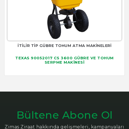
İTİLİR TİP GÜBRE TOHUM ATMA MAKİNELERİ
TEXAS 90052017 CS 3600 GÜBRE VE TOHUM
SERPME MAKİNESİ
Bültene Abone Ol
Zimas Ziraat hakkında gelişmeleri, kampanyaları