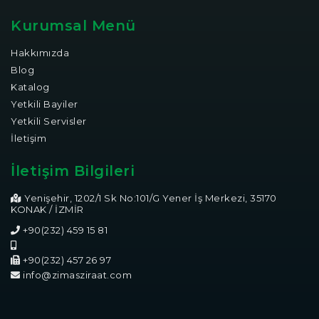
Kurumsal Menü
Hakkımızda
Blog
Katalog
Yetkili Bayiler
Yetkili Servisler
İletişim
İletişim Bilgileri
Yenişehir, 1202/1 Sk No:101/G Yener İş Merkezi, 35170
KONAK / İZMİR
+90(232) 459 15 81
+90(232) 457 26 97
info@zimasziraat.com