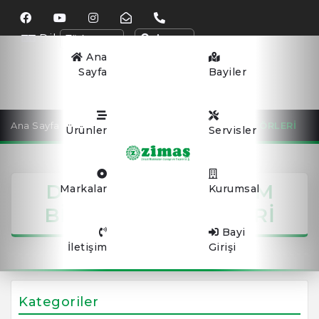
Dil
Arama
Ana
Sayfa
Bayiler
Ana Sayfa
DİZEL MOTORLU ÇİM BİÇME TRAKTÖRLERİ
Ürünler
Servisler
DİZEL MOTORLU ÇİM
Markalar
Kurumsal
BİÇME TRAKTÖRLERİ
Bayi
İletişim
Girişi
Kategoriler