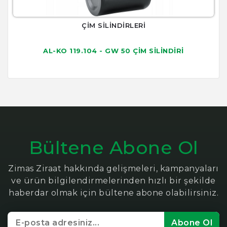
ÇİM SİLİNDİRLERİ
AL-KO 119.104 - GW 50 ÇİM SİLİNDİRİ
Bültene Abone Ol
Zimas Ziraat hakkında gelişmeleri, kampanyaları
ve ürün bilgilendirmelerinden hızlı bir şekilde
haberdar olmak için bültene abone olabilirsiniz.
Abone Ol