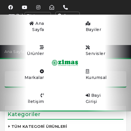
Dil
Arama
Ana
Sayfa
Bayiler
Ana Sayfa
ÇİM SİLİNDİRLERİ
Ürünler
Servisler
ÇİM SİLİNDİRLERİ
Markalar
Kurumsal
Bayi
İletişim
Girişi
Kategoriler
TÜM KATEGORİ ÜRÜNLERİ