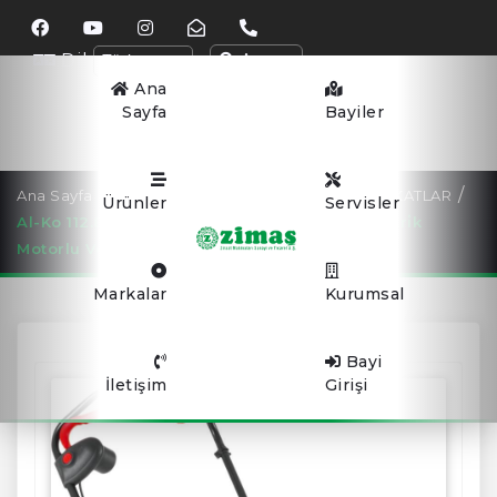
Dil
Arama
Ana
Sayfa
Bayiler
Ana Sayfa
ELEKTRİK MOTORLU İTİLİR TİP VERTİKATLAR
Ürünler
Servisler
Al-Ko 112.800 - Comfort 38 E Combi Care Elektri̇k
Motorlu Verti̇kat Maki̇nesi̇
Markalar
Kurumsal
Bayi
İletişim
Girişi