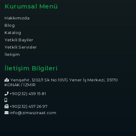
Kurumsal Menü
Hakkımızda
Blog
Katalog
Yetkili Bayiler
Yetkili Servisler
İletişim
İletişim Bilgileri
Yenişehir, 1202/1 Sk No:101/G Yener İş Merkezi, 35170
KONAK / İZMİR
+90(232) 459 15 81
+90(232) 457 26 97
info@zimasziraat.com