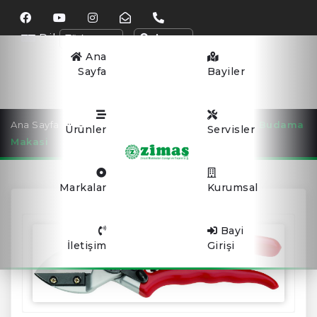
Dil
Arama
Ana
Sayfa
Bayiler
Ana Sayfa
BUDAMA MAKASLARI
Altuna J466 Budama
Ürünler
Servisler
Makasi
Markalar
Kurumsal
Bayi
İletişim
Girişi