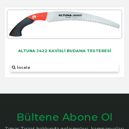
ALTUNA J422 KAVİSLİ BUDAMA TESTERESİ
İncele
Bültene Abone Ol
Zimas Ziraat hakkında gelişmeleri, kampanyaları