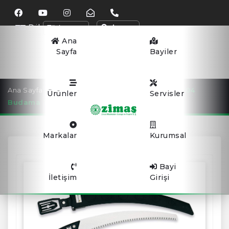
Dil
Arama
Ana
Sayfa
Bayiler
Ana Sayfa
BUDAMA TESTERELERİ
Altuna 29604
Ürünler
Servisler
Budama Testeresi̇
Markalar
Kurumsal
Bayi
İletişim
Girişi