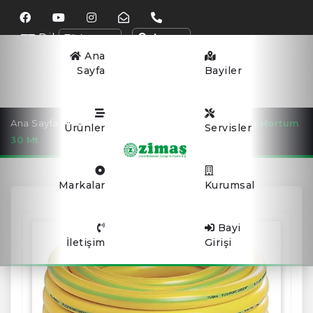
Dil
Arama
Ana
Sayfa
Bayiler
Ana Sayfa
SULAMA EKİPMANLARI
Claber 9139 Hortum
Ürünler
Servisler
30 Mt
Markalar
Kurumsal
Bayi
İletişim
Girişi