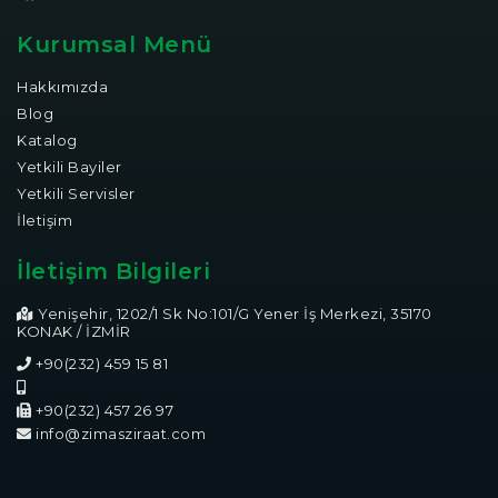
Kurumsal Menü
Hakkımızda
Blog
Katalog
Yetkili Bayiler
Yetkili Servisler
İletişim
İletişim Bilgileri
Yenişehir, 1202/1 Sk No:101/G Yener İş Merkezi, 35170
KONAK / İZMİR
+90(232) 459 15 81
+90(232) 457 26 97
info@zimasziraat.com