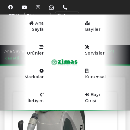
Dil
Arama
Ana
Sayfa
Bayiler
Ana Sayfa
SULAMA EKİPMANLARI
Texas 90015541
Ürünler
Servisler
Kasetli̇ Hortum Makarasi, Otomati̇k Sarma
Markalar
Kurumsal
Bayi
İletişim
Girişi