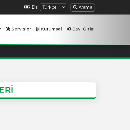
Dil
Arama
r
Servisler
Kurumsal
Bayi Girişi
ERİ