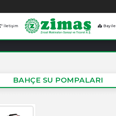
İletişim
Bayile
BAHÇE SU POMPALARI